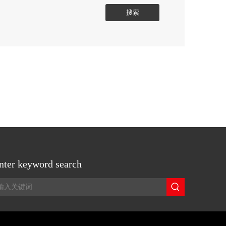
搜索
nter keyword search