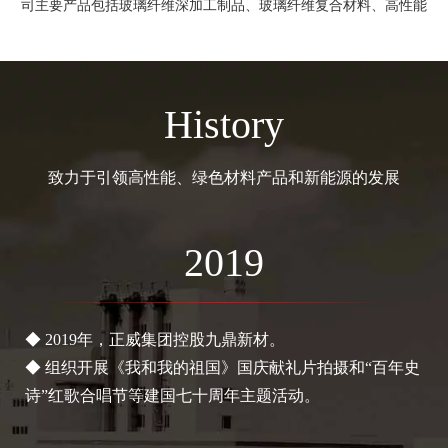
司主要产品包括玻璃纤维深加工制品、玻璃纤维复合材料、高性能
玻璃纤维及增强基材，主持或参加起草国家标准、行业标准23项。
“鼎”牌商标获“江苏省重点培育和发展的国际知名品牌”称号目前公
司产品已出口到北美、欧洲、东南亚、日本、韩国等48个国家和地
History
区，拥有一大批稳定的客户群。
随着全球经济一体化进程不断加快，公司将利用长三角的区位
致力于引领高性能、绿色材料产品和新能源的发展
和人才优势，努力打造自身的核心竞争能力，推动企业转型升级，
实现高质量发展。
2019
玻
◆ 2019年，正威集团控股九鼎新材。
◆
◆ 组织开展《我和我的祖国》国庆献礼片拍摄和“百年史
了
诗”红歌合唱节等建国七十周年主题活动。