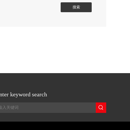
搜索
nter keyword search