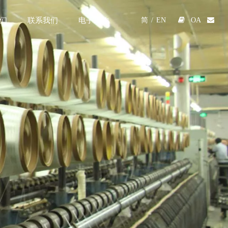
们
联系我们
电子采购

OA

简
/
EN