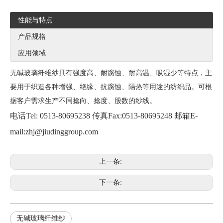
性能与特点
产品规格
应用领域
无碱玻璃纤维纱具有强度高、耐腐蚀、耐高温、吸湿少等特点，主
要用于织造各种增强、绝缘、抗腐蚀、隔热等用途的纺织品。可根
据客户需求生产不同捻向、捻度、股数的纱线。
电话
Tel: 0513-80695238
传真
Fax:0513-80695248
邮箱
E-
mail:zhj@jiudinggroup.com
上一条:
下一条:
无碱玻璃纤维纱