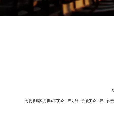
["wechat","weibo","qzone","douban","email"]
为贯彻落实党和国家安全生产方针，强化安全生产主体责任