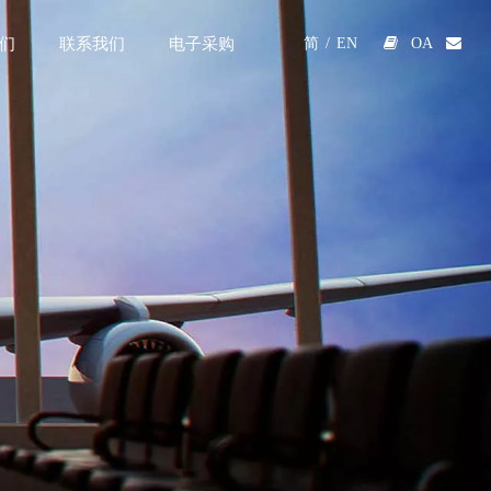
们
联系我们
电子采购

OA

简
/
EN