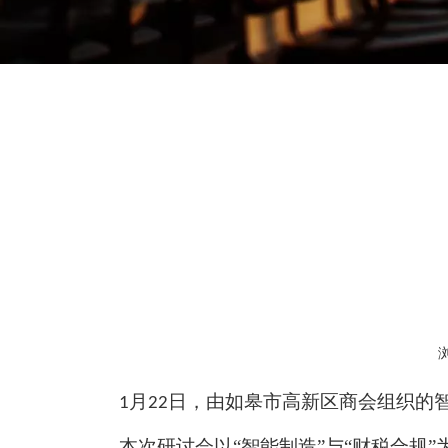
["wechat","weibo","qzone","douban","email"]
月
日，由如皋市高新区商会组织的
1
22
本次研讨会以
“智能制造”与“财税合规