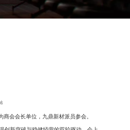
站
为商会会长单位，九鼎新材
派员
参会
。
现创新突破与稳健经营的双轮驱动。会上，