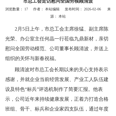
市总工会走访慰问全国劳模顾清波
浏览数量：
17
作者： 本站编辑 发布时间： 2026-02-06 来
源：
本站
["wechat","weibo","qzone","douban","email"]
2
月
5
日上午，市总工会主席徐猛、副主席陈
光荣、办公室主任何晶一行莅临九鼎新材，亲切
慰问全国劳动模范、公司董事长顾清波，并送上
组织的关怀与新春祝福。
顾清波对市总工会长期以来的关心支持表示
感谢，并就企业当前经营发展、产业工人队伍建
设及特色“标兵”评选机制作了简要汇报。他表
示，公司近年来持续健康发展，正着力打造合格
班组、骨干、标兵和企业家四支队伍，通过年度