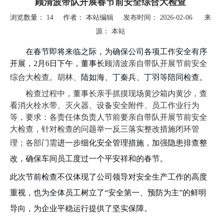
顾清波带队开展春节前安全综合大检查
浏览数量：
14
作者： 本站编辑 发布时间： 2026-02-06 来
源：
本站
["wechat","weibo","qzone","douban","email"]
在春节即将来临之际，为确保公司各项工作安全有序
开展，2月6日下午，董事长
顾清波亲自带队开展节前安全
综合大检查。胡林、
陆如海、丁秦兵、丁羽等陪同检查。
检查过程中，董事长亲手抓摸现场黄沙箱内黄沙，查
看消火栓水带、灭火器、设备安全附件、员工作业行为
等，要求：各责任体负责人节前要亲自带队开展节前安全
大检查，针对检查的问题举一反三落实整改措施闭环管
理；各部门需
进一步细化安全管理措施，加强隐患排查整
改，确保车间员工度过一个平安祥和的春节。
此次节前检查不仅体现了公司领导对安全生产工作的高度
重视，也为全体员工树立了“安全第一、预防为主”的鲜明
导向，为企业平稳运行提供了坚实保障。