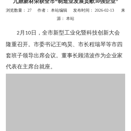
九鼎新材荣获全市“制造业发展贡献30强企业”
浏览数量：
27
作者： 本站编辑 发布时间： 2026-02-13 来
源：
本站
["wechat","weibo","qzone","douban","email"]
月
日，全市新型工业化暨科技创新大会
2
10
隆重召开。市委书记王鸣昊、市长程瑞琴等市四
套班子领导出席会议。董事长顾清波作为企业家
代表在主席台就座。