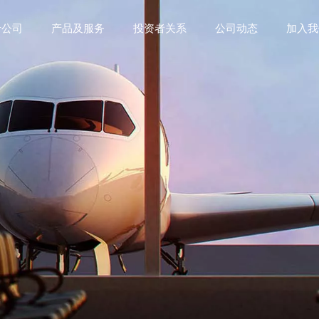
于公司
产品及服务
投资者关系
公司动态
加入我