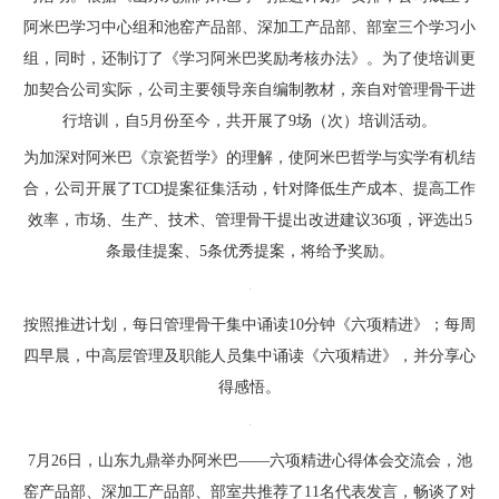
阿米巴学习中心组和池窑产品部、深加工产品部、部室三个学习小
组，同时，还制订了《学习阿米巴奖励考核办法》。为了使培训更
加契合公司实际，公司主要领导亲自编制教材，亲自对管理骨干进
行培训，自5月份至今，共开展了9场（次）培训活动。
为加深对阿米巴《京瓷哲学》的理解，使阿米巴哲学与实学有机结
合，公司开展了TCD提案征集活动，针对降低生产成本、提高工作
效率，市场、生产、技术、管理骨干提出改进建议36项，评选出5
条最佳提案、5条优秀提案，将给予奖励。
按照推进计划，每日管理骨干集中诵读10分钟《六项精进》；每周
四早晨，中高层管理及职能人员集中诵读《六项精进》，并分享心
得感悟。
7月26日，山东九鼎举办阿米巴——六项精进心得体会交流会，池
窑产品部、深加工产品部、部室共推荐了11名代表发言，畅谈了对