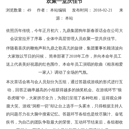
欢聚一堂庆佳节
浏览数量：
49
作者： 本站编辑 发布时间： 2018-02-21 来
源：
本站
["wechat","weibo","qzone","douban","email"]
依照历年传统，今年正月初六，九鼎集团狗年新春茶话会在公司大
会议室拉开了序幕，全体中高层管理人员欢聚一堂共庆佳节。
伴随着喜庆的鞭炮声和九鼎之歌高亢的旋律，集团董事长顾清波向
大家致以节日的问候， 简单部署了2018年工作，并向本命年员工
送上代表美好祝愿的红色围巾。本命年员工演唱的歌曲《相亲相爱
一家人》调动了全场的气氛。
本次茶话会将与会人员划分为五组，通过答题或游戏的形式进行互
动，回答正确率越高的小组获得越多的抽奖机会。在游戏环节“狼
吞虎咽”中，大家拼尽全力，为我们呈现了各种吃相，逗得观众捧
腹大笑。游戏“洞察一切”却让台上选手一头雾水，只得根据主持人
的问题尽力在大脑中搜索记忆。答题环节各组也是绞尽脑汁、奋笔
疾书，为自己的团队争取最大的荣誉。互动环节结束后，各组都收