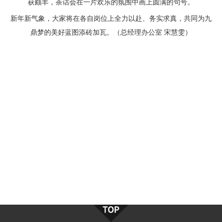
获颇丰，茶话会在一片欢乐的氛围中画上圆满的句号。
新年新气象，大家将在各自岗位上全力以赴、务实求真，共同为九
鼎梦的美好蓝图添砖加瓦。（总经理办公室 宋慧雯）