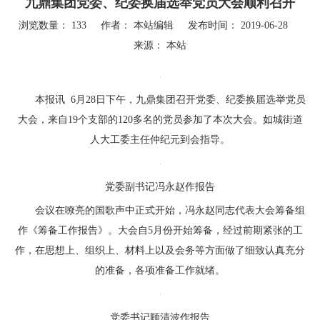
九鼎集团党委、纪委换届选举党员大会顺利召开
浏览数量：
133
作者： 本站编辑 发布时间： 2019-06-28
来源：
本站
["wechat","weibo","qzone","douban","email"]
本报讯 6月28日下午，九鼎集团召开党委、纪委换届选举党员
大会，来自19个支部的120多名的党员参加了本次大会。如城街道
人大工委主任仲纪元到会指导。
党委副书记冯永赵作报告
会议在嘹亮的国歌声中正式开始，冯永赵同志代表大会筹备组
作《筹备工作报告》。大会自5月份开始筹备，经过前期紧张的工
作，在思想上、组织上、材料上以及会务等方面做了细致认真充分
的准备，各项准备工作就绪。
党委书记顾清波作报告