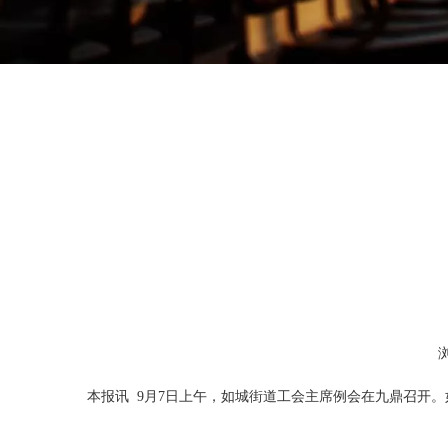
["wechat","weibo","qzone","douban","email"]
本报讯 9月7日上午，如城街道工会主席例会在九鼎召开