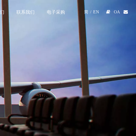
们
联系我们
电子采购

OA

简
/
EN