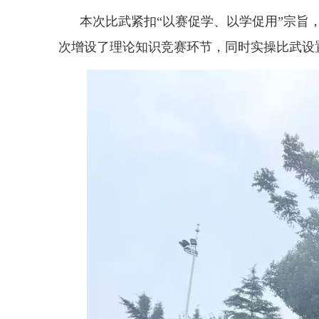
本次比武紧扣“以赛促学、以学促用”宗旨，
次增设了理论知识竞赛环节，同时实操比武设置