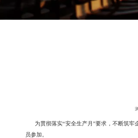
["wechat","weibo","qzone","douban","email"]
为贯彻落实“安全生产月”要求，不断筑牢企
员参加。