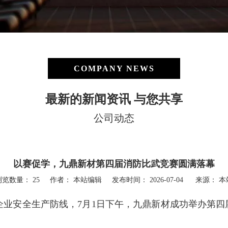
COMPANY NEWS
最新的新闻资讯 与您共享
公司动态
以赛促学，九鼎新材第四届消防比武竞赛圆满落幕
浏览数量：
25
作者： 本站编辑 发布时间： 2026-07-04 来源：
本
业安全生产防线，7月1日下午，九鼎新材成功举办第四届