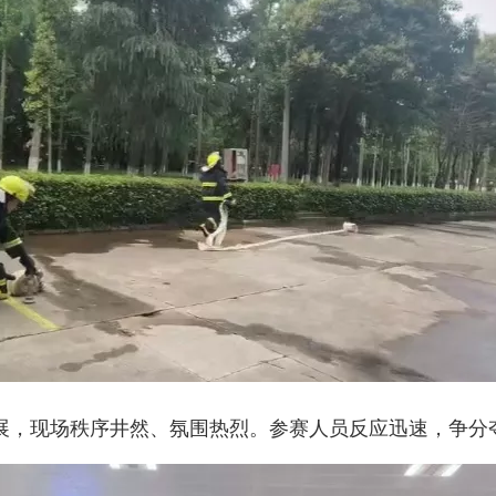
开展，现场秩序井然、氛围热烈。参赛人员反应迅速，争分