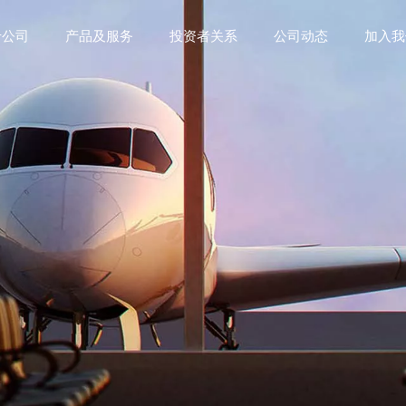
于公司
产品及服务
投资者关系
公司动态
加入我