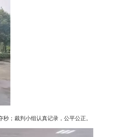
夺秒；裁判小组认真记录，公平公正。