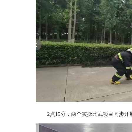
2点15分，两个实操比武项目同步